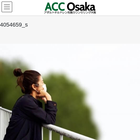
コ
ナ
ン
ビ
テ
ゲ
ン
ー
4054659_s
ツ
シ
へ
ョ
ス
ン
キ
に
ッ
移
プ
動