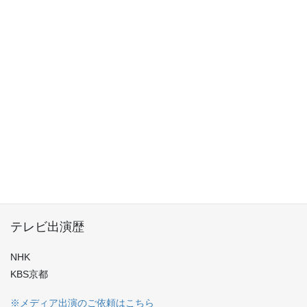
ラジオ出演歴
KBS京都
毎日放送
東京FM
岐阜放送
えふえむ草津
テレビ出演歴
NHK
KBS京都
※メディア出演のご依頼はこちら