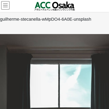
コ
ナ
ン
ビ
テ
ゲ
ン
ー
guilherme-stecanella-wMpDO4-6A0E-unsplash
ツ
シ
へ
ョ
ス
ン
キ
に
ッ
移
プ
動