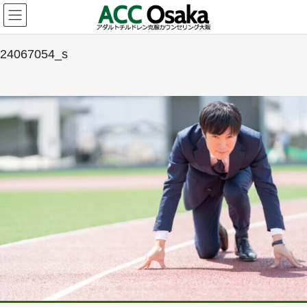
コ
ナ
ン
ビ
テ
ゲ
ン
ー
24067054_s
ツ
シ
へ
ョ
ス
ン
キ
に
ッ
移
プ
動