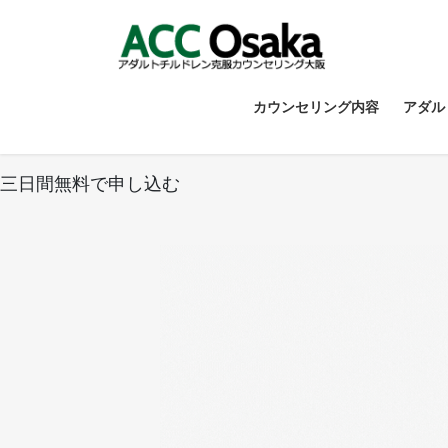
コ
ナ
ン
ビ
テ
ゲ
ン
ー
ツ
シ
カウンセリング内容
アダル
へ
ョ
ス
ン
キ
に
三日間無料で申し込む
ッ
移
プ
動