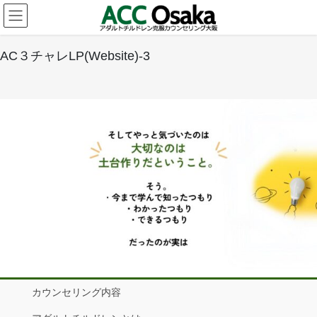
コ
ナ
ン
ビ
テ
ゲ
ン
ー
AC３チャレLP(Website)-3
ツ
シ
へ
ョ
ス
ン
キ
に
ッ
移
プ
動
カウンセリング内容