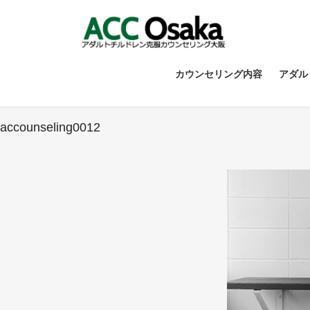
コ
ナ
ン
ビ
テ
ゲ
ン
ー
ツ
シ
カウンセリング内容
アダル
へ
ョ
ス
ン
キ
に
accounseling0012
ッ
移
プ
動