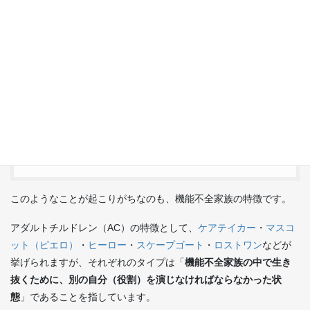
外れることが許されなかった
いつもいい子でいなければいけなか
った
欲しいものがあっても「どうせ反対
される」と思ってずっと諦めてきた
（ご相談者の声より）
このようなことが起こりがちなのも、機能不全家族の特徴です。
アダルトチルドレン（AC）の特徴として、
ケアテイカー
・
マスコ
ット（ピエロ）
・
ヒーロー
・
スケープゴート
・
ロストワン
などが
挙げられますが、それぞれのタイプは「
機能不全家族の中で生き
抜くために、別の自分（役割）を演じなければならなかった状
態
」であることを指しています。