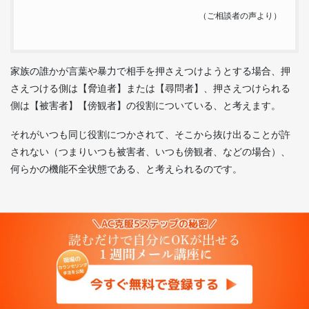
（ご相談者の声より）
家族の誰かが言葉や暴力で相手を押さえつけようとする場合、押
さえつける側は【脅迫者】または【尋問者】、押さえつけられる
側は【被害者】【傍観者】の役割についている、と考えます。
それがいつも同じ役割につかされて、そこから抜け出ることが許
されない（つまりいつも被害者、いつも傍観者、などの場合）、
何らかの機能不全状態である、と考えられるのです。
ずっと子供が親から虐待を受けていた場合、子供時代は常に被害
者だった人が、大人になってから突然家庭内暴力で今までやられ
ていた側に返したり、新しい家庭を持ってから、相手に虐待行為
をしてしまう場合も少なくありません。
もちろん子供が気に病んでいる場合もあれば、全く気にしていな