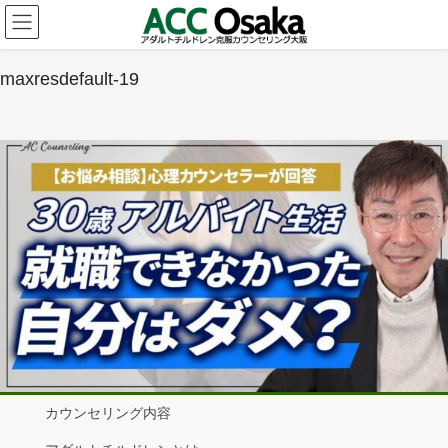
コ
ナ
ン
ビ
テ
ゲ
ン
ー
maxresdefault-19
ツ
シ
へ
ョ
ス
ン
キ
に
ッ
移
プ
動
カウンセリング内容