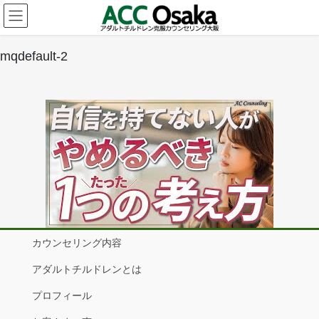
コ
ナ
ン
ビ
テ
ゲ
ン
ー
mqdefault-2
ツ
シ
へ
ョ
ス
ン
キ
に
ッ
移
プ
動
カウンセリング内容
アダルトチルドレンとは
プロフィール