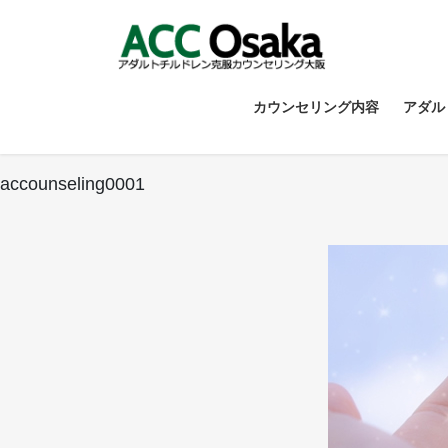
コ
ナ
ン
ビ
テ
ゲ
ン
ー
ツ
シ
カウンセリング内容
アダル
へ
ョ
ス
ン
キ
に
accounseling0001
ッ
移
プ
動