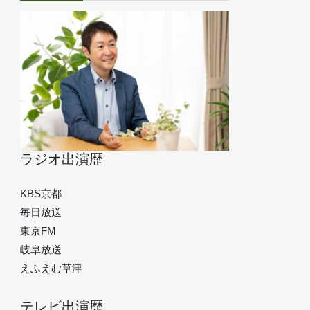
ラジオ出演歴
KBS京都
毎日放送
東京FM
岐阜放送
えふえむ草津
テレビ出演歴