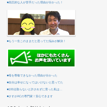
■高圧的な人が苦手だった理由が分かった！
■もう一生このままだと思ってた悩みが解決！
■母を尊敬できなかった理由が分かった
■自分は幸せになってはいけないと思ってた
■100点取らないと許されずに育った私は…
■さすがACの専門家！安心できます