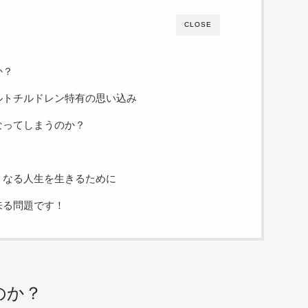
CLOSE
か？
ルトチルドレン特有の思い込み
なってしまうのか？
！
くなる人生を生きるために
来る問題です！
のか？