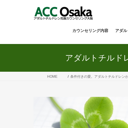
コ
ナ
ン
ビ
テ
ゲ
ン
ー
ツ
シ
カウンセリング内容
アダル
へ
ョ
ス
ン
キ
に
アダルトチルド
ッ
移
プ
動
HOME
条件付きの愛。アダルトチルドレン