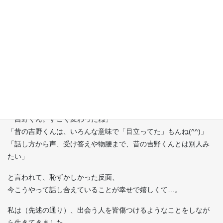
吉野の小学生時代を知る恩人と再会
先日、小学校〜高校時代の僕を知る人（Sさん）と久しぶりに長時
間話す機会がありました。
「吉野くん。すごく変わったね」
「昔の吉野くんは、いろんな意味で「目立ってた」もんね(^^)」
「話し方から声、受け答えや物腰まで、昔の吉野くんとは別人み
たい」
と言われて、恥ずかしかった反面、
今こうやって話し合えていることが幸せで嬉しくて…。
私は（先述の通り）、出会う人を皆傷つけるようなことをしなが
ら生きてきました。