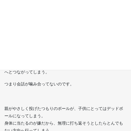
自分は家族からダメなヤツだと思われている
ということ。
ご家族側からしてみたら「心配だからこそ」思わず言葉に出てし
まった「…でもね」「いつになったら」「他の同級生達は」「ち
ゃんと」「普通に」「お願いだから」…が、「ほらやっぱり。ど
うせ僕（私）のことをダメなヤツだと思ってるんだ」という思い
へとつながってしまう。
つまり会話が噛み合ってないのです。
親がやさしく投げたつもりのボールが、子供にとってはデッドボ
ールになってしまう。
身体に当たるのが嫌だから、無理に打ち返そうとしたらとんでも
ない方向へ行ってしまう。