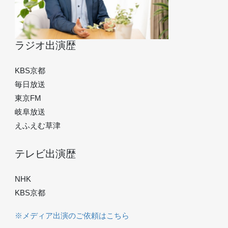
ラジオ出演歴
KBS京都
毎日放送
東京FM
岐阜放送
えふえむ草津
テレビ出演歴
NHK
KBS京都
※メディア出演のご依頼はこちら