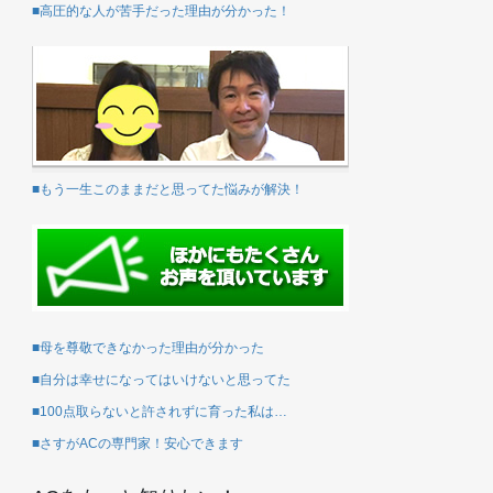
■高圧的な人が苦手だった理由が分かった！
■もう一生このままだと思ってた悩みが解決！
■母を尊敬できなかった理由が分かった
■自分は幸せになってはいけないと思ってた
■100点取らないと許されずに育った私は…
■さすがACの専門家！安心できます