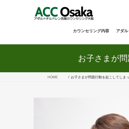
コ
ナ
ン
ビ
テ
ゲ
ン
ー
ツ
シ
カウンセリング内容
アダル
へ
ョ
ス
ン
キ
に
お子さまが問
ッ
移
プ
動
HOME
お子さまが問題行動を起こしてしま