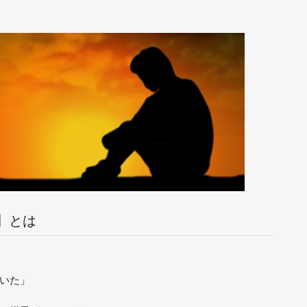
】とは
いた」