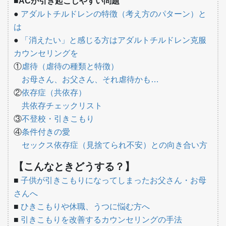
■ACが引き起こしやすい問題
●
アダルトチルドレンの特徴（考え方のパターン）と
は
●
「消えたい」と感じる方はアダルトチルドレン克服
カウンセリングを
①
虐待（虐待の種類と特徴）
お母さん、お父さん、それ虐待かも…
②
依存症（共依存）
共依存チェックリスト
③
不登校・引きこもり
④
条件付きの愛
セックス依存症（見捨てられ不安）との向き合い方
【こんなときどうする？】
■
子供が引きこもりになってしまったお父さん・お母
さんへ
■
ひきこもりや休職、うつに悩む方へ
■
引きこもりを改善するカウンセリングの手法