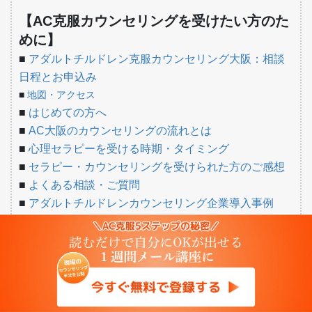
【AC克服カウンセリングを受けたい方のた
めに】
■
アダルトチルドレン克服カウンセリング大阪：相談
日程とお申込み
■
地図・アクセス
■
はじめての方へ
■
AC大阪のカウンセリングの流れとは
■
心理セラピーを受ける時期・タイミング
■
セラピー・カウンセリングを受けられた方のご感想
■
よくある相談・ご質問
■
アダルトチルドレンカウンセリング企業導入事例
■
こころのホットライン【無料ご相談窓口】
カウンセラー吉野のつぶやき
前の記事
「顔を触っちゃいけない！」を
心理学的に解決する