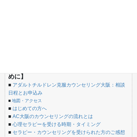
④
条件付きの愛
セックス依存症（見捨てられ不安）との向き合い方
【こんなときどうする？】
■
子供が引きこもりになってしまったお父さん・お母
さんへ
■
ひきこもりや休職、うつに悩む方へ
■
引きこもりを改善するカウンセリングの手法
【AC克服カウンセリングを受けたい方のた
めに】
■
アダルトチルドレン克服カウンセリング大阪：相談
日程とお申込み
■
地図・アクセス
■
はじめての方へ
■
AC大阪のカウンセリングの流れとは
■
心理セラピーを受ける時期・タイミング
■
セラピー・カウンセリングを受けられた方のご感想