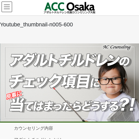
コ
ナ
ン
ビ
テ
ゲ
ン
ー
Youtube_thumbnail-n005-600
ツ
シ
へ
ョ
ス
ン
キ
に
ッ
移
プ
動
カウンセリング内容