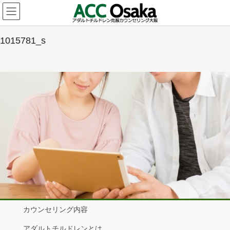
コ
ナ
ン
ビ
テ
ゲ
ン
ー
1015781_s
ツ
シ
へ
ョ
ス
ン
キ
に
ッ
移
プ
動
カウンセリング内容
アダルトチルドレンとは