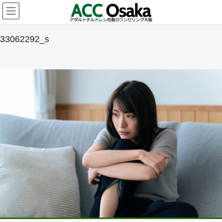
コ
ナ
ン
ビ
テ
ゲ
ン
ー
33062292_s
ツ
シ
へ
ョ
ス
ン
キ
に
ッ
移
プ
動