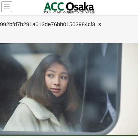
コ
ナ
ン
ビ
テ
ゲ
ン
ー
992bfd7b291a613de76bb01502984cf3_s
ツ
シ
へ
ョ
ス
ン
キ
に
ッ
移
プ
動