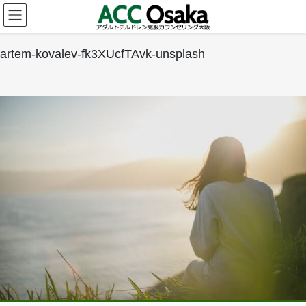
コ
ナ
ン
ビ
テ
ゲ
ン
ー
artem-kovalev-fk3XUcfTAvk-unsplash
ツ
シ
へ
ョ
ス
ン
キ
に
ッ
移
プ
動