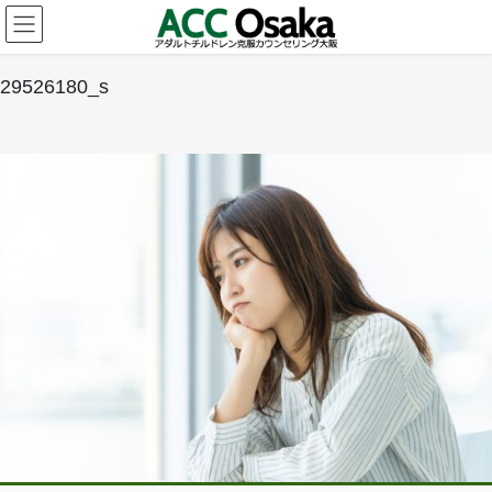
コ
ナ
ン
ビ
テ
ゲ
ン
ー
29526180_s
ツ
シ
へ
ョ
ス
ン
キ
に
ッ
移
プ
動