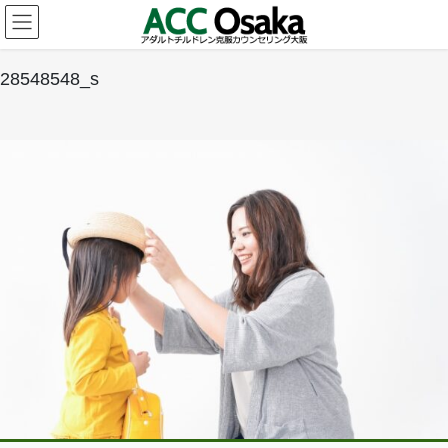
コ
ナ
ン
ビ
テ
ゲ
ン
ー
28548548_s
ツ
シ
へ
ョ
ス
ン
キ
に
ッ
移
プ
動