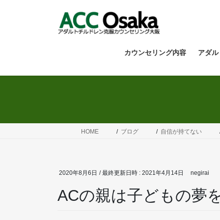
コ
ナ
ン
ビ
テ
ゲ
ン
ー
ツ
シ
カウンセリング内容
アダル
へ
ョ
ス
ン
キ
に
ッ
移
プ
動
HOME
ブログ
自信が持てない
2020年8月6日
/ 最終更新日時 :
2021年4月14日
negirai
ACの親は子どもの夢