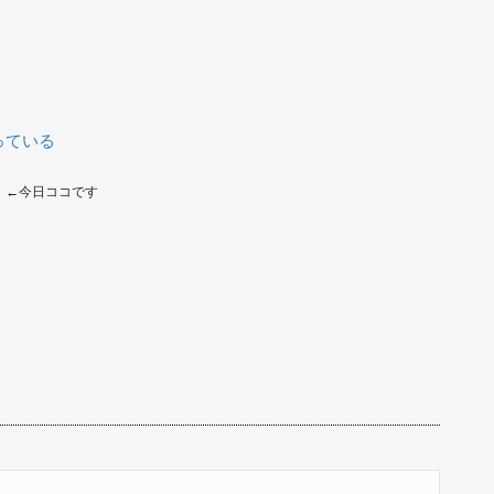
っている
す
←今日ココです