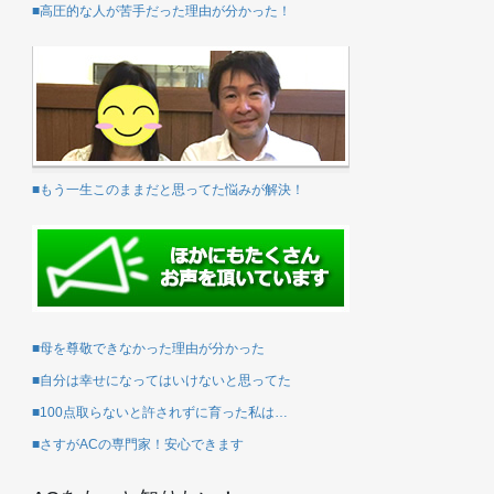
■高圧的な人が苦手だった理由が分かった！
■もう一生このままだと思ってた悩みが解決！
■母を尊敬できなかった理由が分かった
■自分は幸せになってはいけないと思ってた
■100点取らないと許されずに育った私は…
■さすがACの専門家！安心できます