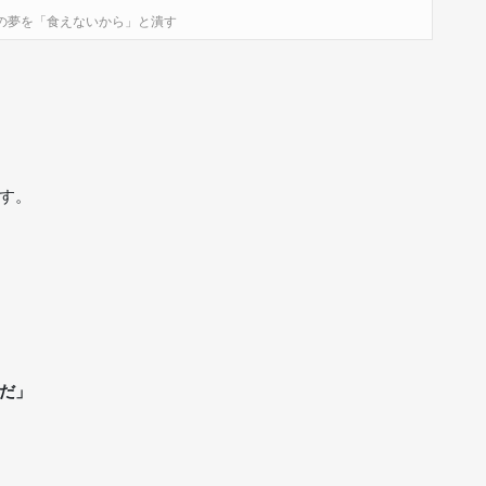
の夢を「食えないから」と潰す
す。
だ」